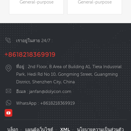
General-purpose
General-purpose
Inverter is a new
Inverter is a new
้
generation of high-
generation of high-
performance open-loop
performance open-loop
ร
vector inverter
vector inverter
ะ
ดูเพิ่มเติม
ดูเพิ่มเติม
independently
independently
ร
เราอยู่ในสาย 24/7 :
developed by our
developed by our
ี
company. Adopting the
company. Adopting the
+8618218369919
internationally
internationally
ม
advanced speed
advanced speed
น
sensorless vector
sensorless vector
ที่อยู่ : 2nd Floor, B Area of Building A1, Tieta Industrial
control technology and
control technology and
Park, Hedi Rd No 10, Gongming Street, Guangming
taking DSP chips as the
taking DSP chips as the
District, Shenzhen City, China
control core, this
control core, this
อีเมล :
janfan@dolycon.com
product ensures high
product ensures high
reliability and
reliability and
WhatsApp :
+8618218369919
adaptability to various
adaptability to various
environments, featuring
environments, featuring
powerful functions and
powerful functions and
flexible operation. It is
flexible operation. It is
บล็อก
แผนผังเว็บไซต์
XML
นโยบายความเป็นส่วนตัว
·
·
·
widely applied in
widely applied in