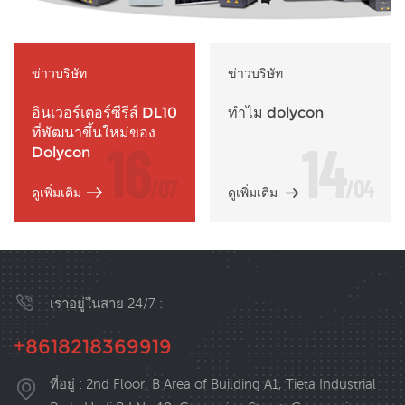
คุณภาพสูงและราคาที่แข่งขันได้.
ควบคุมคุณภาพอย่างเข้มงวด ตั้งแต่การตรวจสอบความต้องการ
ของลูกค้า การควบคุมกระบวนการผลิต การแก้ไขปัญหาหลังการ
บริการ ไปจนถึงการปรับปรุงระบบ ฯลฯ ผลิตภัณฑ์ของเราผ่านการ
ข่าวบริษัท
ข่าวบริษัท
รับรอง CE, ISO9001:2015 และได้รับสิทธิบัตรทางเทคนิคมากมาย
อินเวอร์เตอร์ซีรีส์ DL10
ทำไม dolycon
ซึ่งตรงตามข้อกำหนดภายในและภายนอกของภูมิภาคต่างๆ บริการ
ที่พัฒนาขึ้นใหม่ของ
16
14
และการสนับสนุน ด้วยความสามารถด้านการวิจัยและพัฒนาที่
Dolycon
แข็งแกร่งและเทคโนโลยีชั้นนำ โดลีคอนมุ่งมั่นที่จะมอบผลิตภัณฑ์
/07
/04
ดูเพิ่มเติม
ดูเพิ่มเติม
และโซลูชันที่ยอดเยี่ยมและเชื่อถือได้แก่ลูกค้าทั้งในประเทศและ
ต่างประเทศ หากผลิตภัณฑ์มาตรฐานไม่ตรงตามความต้องการของ
คุณ ทีมออกแบบและวิศวกรรมของเราสามารถช่วยคุณสร้าง
โซลูชันที่ปรับแต่งได้ ผลิตภัณฑ์ของเรามียอดขายที่ดีทั่วโลกในช่วง
เราอยู่ในสาย 24/7 :
หลายปีที่ผ่านมา ภารกิจขององค์กร มุ่งมั่นที่จะผลิตสินค้าคุณภาพ
สูง ให้บริการที่เป็นเลิศ และสร้างคุณค่าให้แก่ลูกค้า
+8618218369919
ที่อยู่ : 2nd Floor, B Area of Building A1, Tieta Industrial