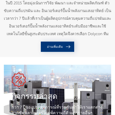
ในปี 2015 โดยมุ่งเน้นการวิจัย พัฒนา และจำหน่ายผลิตภัณฑ์ ตัว
ขับความถี่แปรผัน และ อินเวอร์เตอร์ปั๊มน้ำพลังงานแสงอาทิตย์ เป็น
เวลากว่า 7 ปีแล้วที่เราเป็นผู้ผลิตอุปกรณ์ควบคุมความถี่แปรผันและ
อินเวอร์เตอร์ปั๊มน้ำพลังงานแสงอาทิตย์ระดับมืออาชีพและใช้
เทคโนโลยีขั้นสูงระดับประเทศ เหตุใดจึงควรเลือก Dolycon ทีม
งาน - มืออาชีพและมากประสบการณ์ ผลิตภัณฑ์ - คุณภาพสูง ทุก
อ่านเพิ่มเติม
ขั้นตอนการผลิตถูกควบคุมอย่างเข้มงวด บริการและการสนับสนุน
- บริการลูกค้าที่เป็นเลิศ ทีมของเรา บริษัท Dolycon มีทีมวิจัยและ
พัฒนาที่แข็งแกร่งและกลุ่มผู้บริหารที่มีศักSIBILITYสูง ประกอบด้วย
สมาชิกมืออาชีพและมีประสบการณ์ ส่วนใหญ่จบการศึกษาระดับ
ปริญญาโทและมีประสบการณ์การทำงานในบริษัทชั้นนำใน
อุตสาหกรรม ด้วยความมุ่งมั่น ความคิดสร้างสรรค์ และความรู้ทาง
กิจกรรมล่าสุด
เทคนิคขั้นสูง ทำให้ Dolycon สามารถนำเสนอผลิตภัณฑ์คุณภาพ
สูงที่มีเสถียรภาพและล้ำสมัยสู่ตลาดได้อย่างต่อเนื่อง ผลิตภัณฑ์
กว่า 7 ปีของประสบการณ์ที่รวมกันทำให้เราแตกต่าง
คุณภาพสูง ผลิตภัณฑ์ทั้งหมดของ Dolycon ต้องผ่านกระบวนการ
จากซัพพลายเออร์ไดรฟ์ความถี่ตัวแปรรายอื่นๆ.