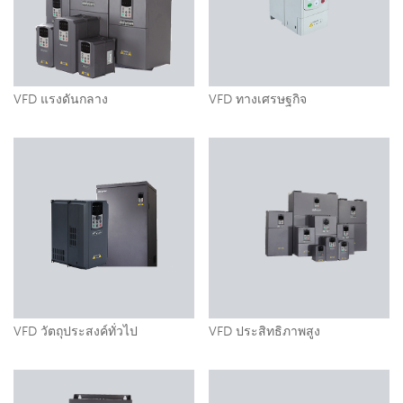
VFD แรงดันกลาง
VFD ทางเศรษฐกิจ
VFD วัตถุประสงค์ทั่วไป
VFD ประสิทธิภาพสูง