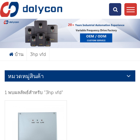
คุณกำลังมองหาอะไร?
บ้าน
3hp vfd
หมวดหมู่สินค้า
1 พบผลลัพธ์สำหรับ "3hp vfd"