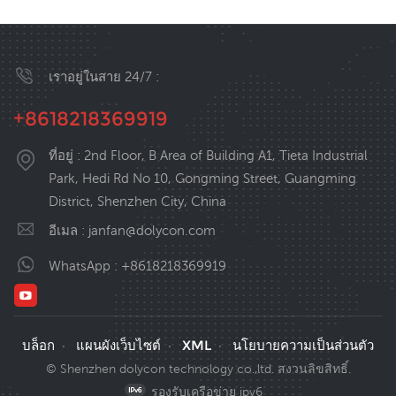
พลังพร้อมสมาชิกมืออาชีพและมี
ระดับองค์กร HI-TECH ระดับ
ประสบการณ์.
ประเทศ, และเทคโนโลยีที่จดสิทธิ
บัตรประมาณ 50-100 รายการ,
ใบรับรอง CE สำหรับผลิตภัณฑ์
เราอยู่ในสาย 24/7 :
ต่างๆ,ใบรับรองการจัดการ
คุณภาพ ISO9001:2015 และเกีย
+8618218369919
รติอื่นๆ.dolycon มีทีม R&D ที่
แข็งแกร่ง, และกลุ่มผู้บริหารที่ทรง
ที่อยู่ : 2nd Floor, B Area of Building A1, Tieta Industrial
พลังพร้อมสมาชิกมืออาชีพและมี
Park, Hedi Rd No 10, Gongming Street, Guangming
ประสบการณ์.
District, Shenzhen City, China
อีเมล :
janfan@dolycon.com
WhatsApp :
+8618218369919
บล็อก
แผนผังเว็บไซต์
XML
นโยบายความเป็นส่วนตัว
·
·
·
© Shenzhen dolycon technology co.,ltd. สงวนลิขสิทธิ์.
รองรับเครือข่าย ipv6