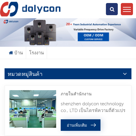
คุณกำลังมองหาอะไร?
บ้าน
โรงงาน
หมวดหมู่สินค้า
ภายในสำนักงาน
shenzhen dolycon technology
co., LTD เป็นไดรฟ์ความถี่ตัวแปร
มืออาชีพและผู้ผลิตอินเวอร์เตอร์
ปั๊มพลังงานแสงอาทิตย์. ในการ
อ่านเพิ่มเติม
พัฒนา 6 ปีที่ผ่านมา, ด้วยการ