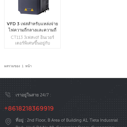
VFD 3 เฟสสำหรับแหล่งจ่าย
ไฟความถี่กลางและความถี่
สูง
CT113 3เฟสvdf อินเวอร์
เตอร์พิเศษขึ้นอยู่กับ
แพลตฟอร์มฮาร์ดแวร์ของ
dolycon vector inverter
CT110. ซึ่งมาพร้อมกับฟังก์ชั่
นการซิงโครไนซ์ไฟหลักและ
ผลรวมของ
1
หน้า
ใช้กันอย่างแพร่หลายใน
อ่านเพิ่มเติม
พลังงานปานกลาง, พลังงาน
ฝั่ง, ไฟฉุกเฉินจากอัคคีภัย
และระบบไฟฟ้าของสิ่ง
อำนวยความสะดวก
เราอยู่ในสาย 24/7 :
สาธารณะในรถไฟใต้ดิน,
สนามบิน, โรงพยาบาลและ
+8618218369919
ห้างสรรพสินค้าขนาดใหญ่.
ที่อยู่ : 2nd Floor, B Area of Building A1, Tieta Industrial