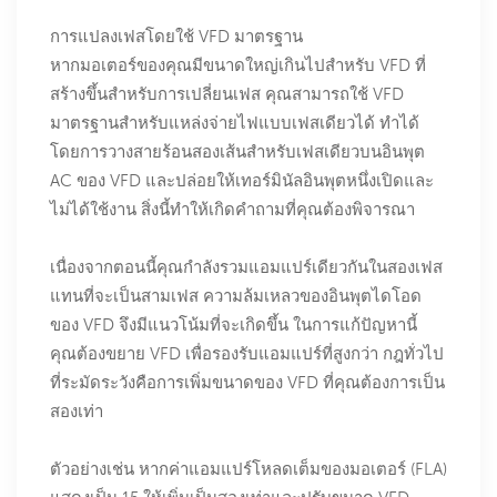
การแปลงเฟสโดยใช้ VFD มาตรฐาน
หากมอเตอร์ของคุณมีขนาดใหญ่เกินไปสำหรับ VFD ที่
สร้างขึ้นสำหรับการเปลี่ยนเฟส คุณสามารถใช้ VFD
มาตรฐานสำหรับแหล่งจ่ายไฟแบบเฟสเดียวได้ ทำได้
โดยการวางสายร้อนสองเส้นสำหรับเฟสเดียวบนอินพุต
AC ของ VFD และปล่อยให้เทอร์มินัลอินพุตหนึ่งเปิดและ
ไม่ได้ใช้งาน สิ่งนี้ทำให้เกิดคำถามที่คุณต้องพิจารณา
เนื่องจากตอนนี้คุณกำลังรวมแอมแปร์เดียวกันในสองเฟส
แทนที่จะเป็นสามเฟส ความล้มเหลวของอินพุตไดโอด
ของ VFD จึงมีแนวโน้มที่จะเกิดขึ้น ในการแก้ปัญหานี้
คุณต้องขยาย VFD เพื่อรองรับแอมแปร์ที่สูงกว่า กฎทั่วไป
ที่ระมัดระวังคือการเพิ่มขนาดของ VFD ที่คุณต้องการเป็น
สองเท่า
ตัวอย่างเช่น หากค่าแอมแปร์โหลดเต็มของมอเตอร์ (FLA)