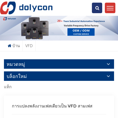
คุณกำลังมองหาอะไร?
บ้าน
VFD
หมวดหมู่
บล็อกใหม่
แท็ก
การแปลงพลังงานเฟสเดียวเป็น VFD สามเฟส