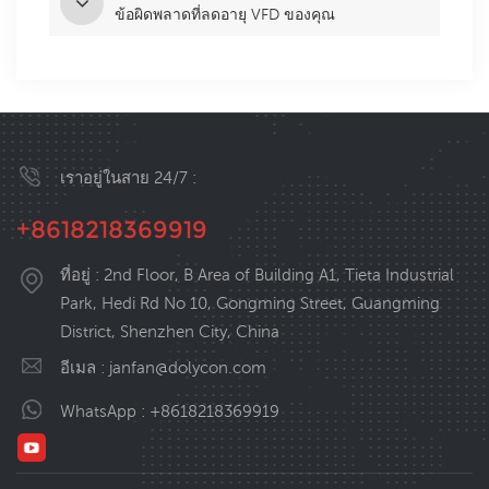
ข้อผิดพลาดที่ลดอายุ VFD ของคุณ
เราอยู่ในสาย 24/7 :
+8618218369919
ที่อยู่ : 2nd Floor, B Area of Building A1, Tieta Industrial
Park, Hedi Rd No 10, Gongming Street, Guangming
District, Shenzhen City, China
อีเมล :
janfan@dolycon.com
WhatsApp :
+8618218369919