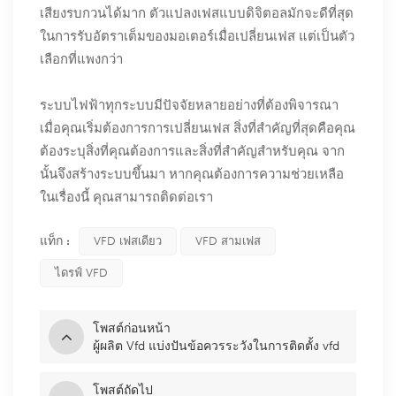
เสียงรบกวนได้มาก ตัวแปลงเฟสแบบดิจิตอลมักจะดีที่สุด
ในการรับอัตราเต็มของมอเตอร์เมื่อเปลี่ยนเฟส แต่เป็นตัว
เลือกที่แพงกว่า
ระบบไฟฟ้าทุกระบบมีปัจจัยหลายอย่างที่ต้องพิจารณา
เมื่อคุณเริ่มต้องการการเปลี่ยนเฟส สิ่งที่สำคัญที่สุดคือคุณ
ต้องระบุสิ่งที่คุณต้องการและสิ่งที่สำคัญสำหรับคุณ จาก
นั้นจึงสร้างระบบขึ้นมา หากคุณต้องการความช่วยเหลือ
ในเรื่องนี้ คุณสามารถติดต่อเรา
แท็ก :
VFD เฟสเดียว
VFD สามเฟส
ไดรฟ์ VFD
โพสต์ก่อนหน้า
ผู้ผลิต Vfd แบ่งปันข้อควรระวังในการติดตั้ง vfd
โพสต์ถัดไป