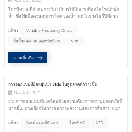
Nov 08 , 2021
ไดรฟ์ความถี่ตัวแปร (vfds) มีการใช้กันมากที่สุดในโรงบำบัด
น้ำ, ซึ่งใช้เพื่อควบคุมการไหลของน้ำ. แต่ในช่วงไม่กี่ปีที่ผ่าน
มา, พวกมันได้รับความนิยมเพิ่มขึ้นในหลายพื้นที่ของ
อุตสาหกรรม. การบูรณาการ VFD ในระบบอัตโนมัติของคุณมี
แท็ก :
Variable Frequency Drives
ประโยชน์มากมาย. ซึ่งรวมถึงการเพิ่มประสิทธิภาพ
ปั๊มน้ำพลังงานแสงอาทิตย์vfd
Vfds
กระบวนการ, อายุการใช้งานของมอเตอร์เพิ่มขึ้น, ประหยัด
พลังงาน, และประหยัดเวลา. 1. การเพิ่มประสิทธิภาพ
อ่านเพิ่มเติม
กระบวนการ vfds ทำให้ระบบอัตโนมัติหรือกร...
การออกแบบที่ยืดหยุ่นนำ vfds ไปสู่ตลาดที่กว้างขึ้น
Nov 08 , 2021
vfd การออกแบบขับเคลื่อนด้วยความต้องการความปลอดภัยที่
มากขึ้น, ทางเลือกในการจัดการพลังงานและการสื่อสาร. แนว
โน้มลูกค้าและตลาดสำหรับ vfds แนวโน้มตลาดที่ขับเคลื่อน
การพัฒนาและออกแบบไดรฟ์ความถี่ผันแปร. ของแนวโน้ม
แท็ก :
ไดรฟ์ความถี่ตัวแปร
ไดรฟ์ AC
VFD
ของลูกค้าและตลาดทั้งหมดที่ระบุ, ความปลอดภัย, การจัดการ