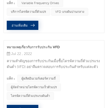
ชั้นวางเพื่อให้สามารถสลับได้เมื่อจำเป็น อย่างไรก็ตาม ถ้าคุณ
แท็ก :
Variable Frequency Drives
ไม่ระวัง VFD อาจไม่ทำงานเมื่อคุณต้องการ ต่อไปนี้คือสิ่งที่
บริการไดรฟ์ความถี่ตัวแปร
VFD แรงดันปานกลาง
ต้องระวังเพื่อให้แน่ใจว่า VFD สำรองของคุณพร้อมที่จะนำออก
จากที่จัดเก็บข้อมูลระยะยาวและนำไปใช้งาน สภาวะแวดล้อม
อ่านเพิ่มเติม
หนึ่งในปัญหาที่ง่ายท...
หมายเหตุเกี่ยวกับการรับประกัน VFD
Jul 22 , 2022
ความสำคัญของการรับประกันเมื่อซื้อไดรฟ์ความถี่ตัวแปรแรง
ดันต่ำ (VFD) อย่าลืมตรวจสอบการรับประกันสำหรับแต่ละตัว
เลือกที่คุณพิจารณา คุณอาจไม่ต้องการการรับประกันอีกต่อไป
แต่เมื่อเกิดข้อบกพร่อง การรับประกันก็ดีและสามารถช่วยคุณ
แท็ก :
ผู้ผลิตอินเวอร์เตอร์ความถี่
ซ่อมแซมหรือเปลี่ยนอุปกรณ์ได้ ด้านล่างนี้คือข้อควรพิจารณา
ผู้จัดจำหน่ายไดรฟ์ความเร็วตัวแปร
และข้อผิดพลาดที่พบบ่อยที่สุดบางส่วนที่มักเกิดขึ้นกับลูกค้า ซึ่ง
ทำให้ VFD ถูกปฏิเสธในการประเมินการรับประกันซึ่งอาจช่วย
ไดรฟ์ความถี่ตัวแปรแรงดันต่ำ
ได้ การว่...