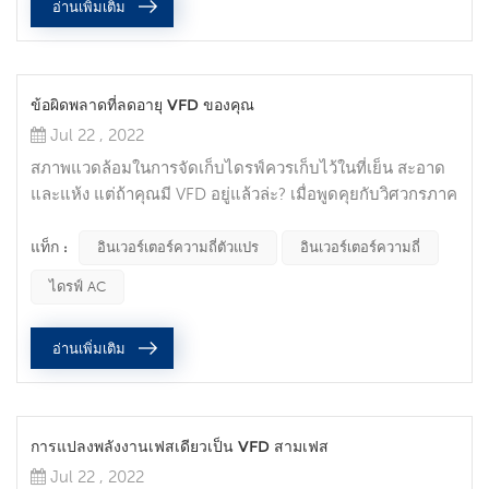
อ่านเพิ่มเติม
ข้อผิดพลาดที่ลดอายุ VFD ของคุณ
Jul 22 , 2022
สภาพแวดล้อมในการจัดเก็บไดรฟ์ควรเก็บไว้ในที่เย็น สะอาด
และแห้ง แต่ถ้าคุณมี VFD อยู่แล้วล่ะ? เมื่อพูดคุยกับวิศวกรภาค
สนามคนหนึ่งของเราเกี่ยวกับลูกค้าที่มี VFD ฉันถามว่าอะไรคือ
ความผิดพลาดครั้งใหญ่ที่สุดที่เกิดขึ้นขณะบำรุงรักษาอุปกรณ์นี้
แท็ก :
อินเวอร์เตอร์ความถี่ตัวแปร
อินเวอร์เตอร์ความถี่
จากคำแนะนำทั้งหมดที่เขาให้ไว้ ฉันขอเตือนคุณว่าเฉพาะ
ไดรฟ์ AC
บุคลากรที่ผ่านการรับรองเท่านั้นที่ควรทำงานกับแผงไฟฟ้า
นอกจากนี้ พวกมันจะทำงานบนแผงที่มีอุปกรณ์ป้องกันส่วน
อ่านเพิ่มเติม
บุคคลและการ...
การแปลงพลังงานเฟสเดียวเป็น VFD สามเฟส
Jul 22 , 2022