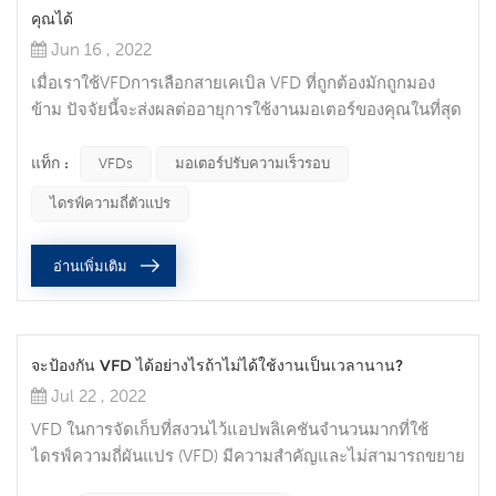
คุณได้
Jun 16 , 2022
เมื่อเราใช้VFDการเลือกสายเคเบิล VFD ที่ถูกต้องมักถูกมอง
ข้าม ปัจจัยนี้จะส่งผลต่ออายุการใช้งานมอเตอร์ของคุณในที่สุด
คิดว่าสาย VFD ตอนนี้เป็นกรมธรรม์ประกันภัยสำหรับมอเตอร์
ปรับความเร็วรอบของคุณ ปกป้องมอเตอร์ของคุณ มอเตอร์
แท็ก :
VFDs
มอเตอร์ปรับความเร็วรอบ
แบบปรับ ความเร็วได้มีอยู่ทั่วไปและมีบทบาทสำคัญในทุกช่วง
ไดรฟ์ความถี่ตัวแปร
ชีวิต วิศวกรและผู้ปฏิบัติงานได้ลงทุนในระบบขับเคลื่อน
ไฟฟ้ากระแสสลับโดยไม่ได้ตระหนักถึงความสำคัญของการใช้
อ่านเพิ่มเติม
สายเคเบิลที่เหมาะสม และด...
จะป้องกัน VFD ได้อย่างไรถ้าไม่ได้ใช้งานเป็นเวลานาน?
Jul 22 , 2022
VFD ในการจัดเก็บที่สงวนไว้แอปพลิเคชันจำนวนมากที่ใช้
ไดรฟ์ความถี่ผันแปร (VFD) มีความสำคัญและไม่สามารถขยาย
เวลาหยุดทำงานได้ หลายคนเลือกที่จะเก็บ VFD สำรองไว้บน