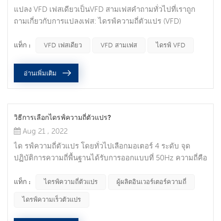
แปลง VFD เฟสเดียวเป็นVFD สามเฟสคำถามทั่วไปที่เราถูก
ถามเกี่ยวกับการแปลงเฟส: ไดรฟ์ความถี่ตัวแปร (VFD)
สามารถแปลงแหล่งจ่ายไฟแบบเฟสเดียวของฉันให้ทำงาน
มอเตอร์สามเฟสได้หรือไม่ ไฟฟ้ากระแสสลับแบบเฟสเดียวพบ
แท็ก :
VFD เฟสเดียว
VFD สามเฟส
ไดรฟ์ VFD
ได้ทั่วไปในที่อยู่อาศัยและเกษตรกรรมหลายแห่ง แต่ยังพบเห็น
ได้ในพื้นที่อุตสาหกรรมบางแห่ง โดยปกติจะมีเพียงสองเฟส (L1
อ่านเพิ่มเติม
และ L2) และอาจเป็นกลาง กำลังไฟเฟสเดียวสำหรับระบบ 120,
240 และ 480 VAC ในบางครั้งเป็นเรื่อง...
วิธีการเลือกไดรฟ์ความถี่ตัวแปร?
Aug 21 , 2022
ได รฟ์ความถี่ตัวแปร โดยทั่วไปเลือกมอเตอร์ 4 ระดับ จุด
ปฏิบัติการความถี่พื้นฐานได้รับการออกแบบที่ 50Hz ความถี่คือ
0-50Hz (ความเร็ว 0-1480r/นาที) มอเตอร์ทำงานที่แรงบิด
คงที่และความถี่คือ 50-100Hz (ความเร็ว 1480-2800r/นาที)
แท็ก :
ไดรฟ์ความถี่ตัวแปร
ผู้ผลิตอินเวอร์เตอร์ความถี่
มอเตอร์ทำงานด้วยกำลังคงที่ภายในช่วงนาที) และช่วงการ
ไดรฟ์ความเร็วตัวแปร
ควบคุมความเร็วทั้งหมดคือ (0-2800 รอบ/นาที) ซึ่งตรงตามข้อ
กำหนดของอุปกรณ์ขับเคลื่อนทั่วไป ลักษณะการทำงานเหมือน