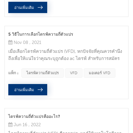
พลังงานและความยืดหยุ่นในการออกแบบมีความสำคัญ. ความ
อ่านเพิ่มเติม
ปลอดภัยแบบบูรณาการกำลังกลายเป็นบรรทัดฐาน, แทนที่จะ
เป็นข้อยกเว้น , และมีการใช้นอกเหนือจากควา...
5 วิธีในการเลือกไดรฟ์ความถี่ตัวแปร
Nov 08 , 2021
เมื่อเลือกไดรฟ์ความถี่ตัวแปร (VFD), หกปัจจัยที่คุณควรคำนึง
ถึงเพื่อให้แน่ใจว่าคุณระบุถูกต้อง ac ไดรฟ์ สำหรับการสมัคร
ของคุณ. โหลดเต็มจำนวนแอมแปร์ การตัดสินใจครั้งแรกใน
การเลือก VFD คือการทำให้แน่ใจว่าไดรฟ์สามารถรองรับความ
แท็ก :
ไดรฟ์ความถี่ตัวแปร
VFD
มอเตอร์ VFD
ต้องการกระแสไฟของมอเตอร์ได้. ตรวจสอบแผ่นป้ายชื่อ
มอเตอร์สำหรับข้อกำหนดกระแสไฟโหลดแบบเต็ม, จากนั้นหา
อ่านเพิ่มเติม
ไดรฟ์ที่ได้รับการจัดอันดับสำหรับกระแสไฟอย่างน้อยที่สุด.
หากคุณป้อนไดรฟ์ด้วยไฟแบบเฟสเ...
ไดรฟ์ความถี่ตัวแปรคืออะไร?
Jun 16 , 2022