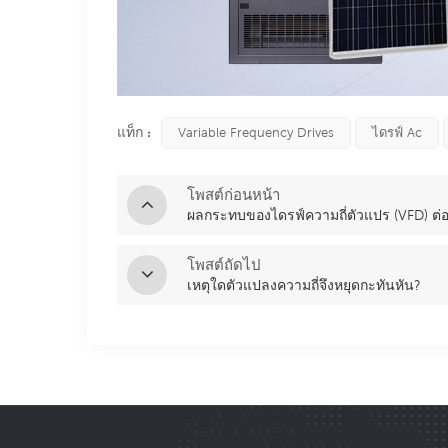
แท็ก :
Variable Frequency Drives
ไดรฟ์ Ac
โพสต์ก่อนหน้า
ผลกระทบของไดรฟ์ความถี่ตัวแปร (VFD) ต่
โพสต์ถัดไป
เหตุใดตัวแปลงความถี่จึงหยุดกะทันหัน?