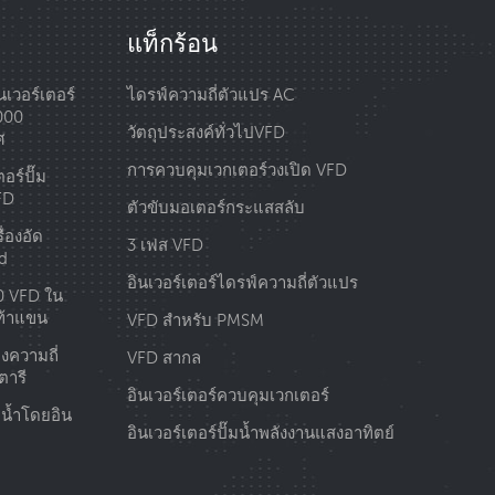
แท็กร้อน
เวอร์เตอร์
ไดรฟ์ความถี่ตัวแปร AC
1000
วัตถุประสงค์ทั่วไปVFD
ศ
การควบคุมเวกเตอร์วงเปิด VFD
อร์ปั๊ม
FD
ตัวขับมอเตอร์กระแสสลับ
่องอัด
3 เฟส VFD
d
อินเวอร์เตอร์ไดรฟ์ความถี่ตัวแปร
0 VFD ใน
ท้าแขน
VFD สำหรับ PMSM
งความถี่
VFD สากล
ตารี
อินเวอร์เตอร์ควบคุมเวกเตอร์
ยน้ำโดยอิน
อินเวอร์เตอร์ปั๊มน้ำพลังงานแสงอาทิตย์