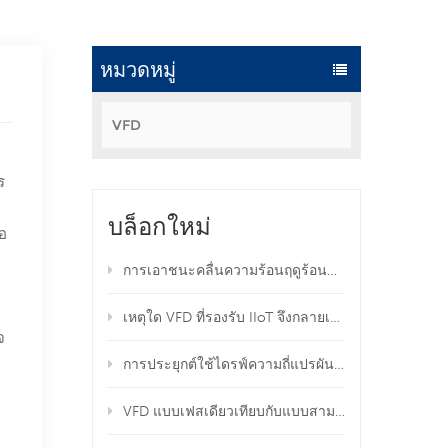
หมวดหมู่
VFD
ร
บล็อกใหม่
้อ
การเอาชนะคลื่นความร้อนฤดูร้อนทั่วโลก: ไดรฟ์ปรับความถี่แบบแปรผันช่วยปกป้องอุปกรณ์ของคุณจากความร้อนสูงเกินไปอย่างไร
เหตุใด VFD ที่รองรับ IIoT จึงกลายเป็นสิ่งจำเป็นในอุตสาหกรรมการผลิตสมัยใหม่
จ
การประยุกต์ใช้ไดรฟ์ความถี่แปรผันในระบบ HVAC น้ำเสีย และระบบอุตสาหกรรม
VFD แบบเฟสเดียวเทียบกับแบบสามเฟส: แบบไหนดีที่สุดสำหรับอุปกรณ์ของคุณ?