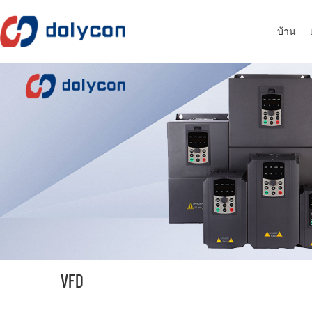
บ้าน
VFD