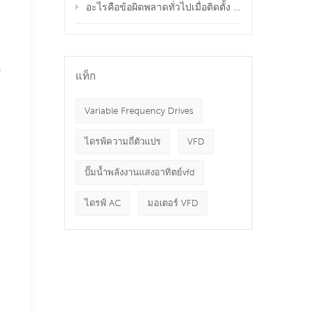
อะไรคือข้อผิดพลาดทั่วไปเมื่อติดตั้ง VFD และจะหลีกเลี่ยงได้อย่างไร
์
แท็ก
Variable Frequency Drives
ไดรฟ์ความถี่ตัวแปร
VFD
ปั๊มน้ำพลังงานแสงอาทิตย์vfd
ไดรฟ์ AC
มอเตอร์ VFD