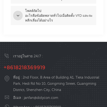
โพสต์ถัดไป
อะไรคือข้อผิดพลาดทั่วไปเมื่อติดตั้ง VFD และจะ
หลีกเลี่ยงได้อย่างไร
เราอยู่ในสาย 24/7 :
+8618218369919
ที่อยู่ : 2nd Floor, B Area of Building A1, Tieta Industrial
Park, Hedi Rd No 10, Gongming Street, Guangming
District, Shenzhen City, China
อีเมล :
janfan@dolycon.com