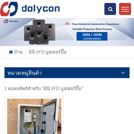
คุณกำลังมองหาอะไร?
บ้าน
มินิ VFD บูสเตอร์ปั๊ม
หมวดหมู่สินค้า
1 พบผลลัพธ์สำหรับ "มินิ VFD บูสเตอร์ปั๊ม"