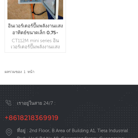
อินเวอร์เตอร์ปั๊มพลังงานแสง
อาทิตย์ขนาดเล็ก 0.75-
4KW อินเวอร์เตอร์ปั๊ม PV
CT112M mini series อิน
เวอร์เตอร์ปั๊มพลังงานแสง
อาทิตย์เป็นอินเวอร์เตอร์
ขนาดเล็กแปลงแผงเซลล์
แสงอาทิตย์ dc เป็นไฟ ac ,
พิเศษสำหรับ AM หรือ
ผลรวมของ
1
หน้า
PMSM การควบคุมปั๊ม
อ่านเพิ่มเติม
พลังงานแสงอาทิตย์.
เราอยู่ในสาย 24/7 :
+8618218369919
ที่อยู่ : 2nd Floor, B Area of Building A1, Tieta Industrial