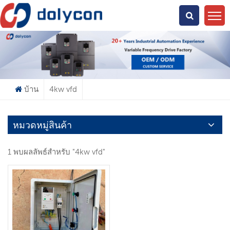
คุณกำลังมองหาอะไร?
บ้าน
4kw vfd
หมวดหมู่สินค้า
1 พบผลลัพธ์สำหรับ "4kw vfd"