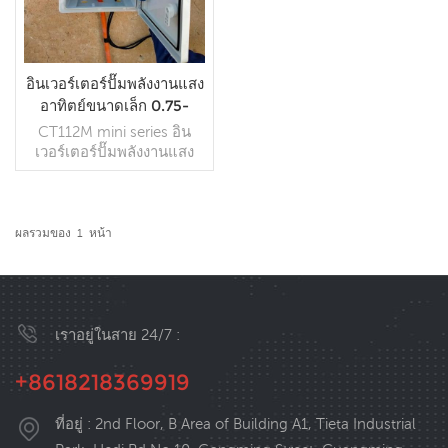
อินเวอร์เตอร์ปั๊มพลังงานแสง
อาทิตย์ขนาดเล็ก 0.75-
4KW อินเวอร์เตอร์ปั๊ม PV
CT112M mini series อิน
เวอร์เตอร์ปั๊มพลังงานแสง
อาทิตย์เป็นอินเวอร์เตอร์
ขนาดเล็กแปลงแผงเซลล์
แสงอาทิตย์ dc เป็นไฟ ac ,
พิเศษสำหรับ AM หรือ
ผลรวมของ
1
หน้า
PMSM การควบคุมปั๊ม
อ่านเพิ่มเติม
พลังงานแสงอาทิตย์.
เราอยู่ในสาย 24/7 :
+8618218369919
ที่อยู่ : 2nd Floor, B Area of Building A1, Tieta Industrial